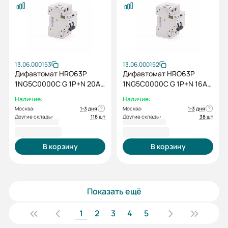
13.06.000153
13.06.000152
Дифавтомат HRO63P
Дифавтомат HRO63P
1NG5C0000C G 1P+N 20A
1NG5C0000C G 1P+N 16A
10кА 100мА
10кА 100мА
Наличие:
Наличие:
Москва:
1-3 дня
Москва:
1-3 дня
Другие склады:
118 шт
Другие склады:
38 шт
6 396,00 ₽
6 396,00 ₽
В корзину
В корзину
Показать ещё
1
2
3
4
5