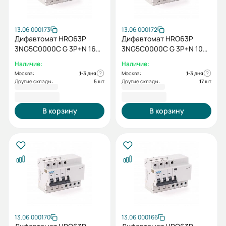
13.06.000173
13.06.000172
Дифавтомат HRO63P
Дифавтомат HRO63P
3NG5C0000C G 3P+N 16A
3NG5C0000C G 3P+N 10A
10кА 100мА
10кА 100мА
Наличие:
Наличие:
Москва:
1-3 дня
Москва:
1-3 дня
Другие склады:
5 шт
Другие склады:
17 шт
7 706,40 ₽
7 706,40 ₽
В корзину
В корзину
13.06.000170
13.06.000166