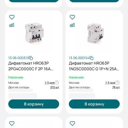
13.06.000310
13.06.000154
Дифавтомат HRO63P
Дифавтомат HRO63P
2PG4C0000C F 2P 16А
1NG5C0000C G 1P+N 25A
10кА 30мА
10кА 100мА
Наличие:
Наличие:
Москва:
1-3 дня
Москва:
1-3 дня
Другие склады:
212 шт
Другие склады:
78 шт
10 468,80 ₽
6 396,00 ₽
В корзину
В корзину