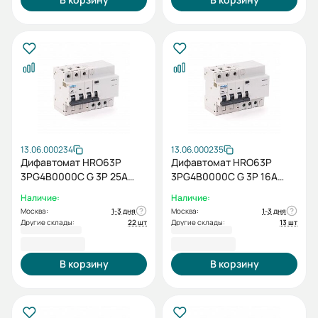
13.06.000234
13.06.000235
Дифавтомат HRO63P
Дифавтомат HRO63P
3PG4B0000C G 3P 25A
3PG4B0000C G 3P 16A
10кА 30мА
10кА 30мА
Наличие:
Наличие:
Москва:
1-3 дня
Москва:
1-3 дня
Другие склады:
22 шт
Другие склады:
13 шт
6 210,00 ₽
6 210,00 ₽
В корзину
В корзину