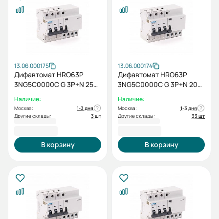
13.06.000175
13.06.000174
Дифавтомат HRO63P
Дифавтомат HRO63P
3NG5C0000C G 3P+N 25A
3NG5C0000C G 3P+N 20A
10кА 100мА
10кА 100мА
Наличие:
Наличие:
Москва:
1-3 дня
Москва:
1-3 дня
Другие склады:
3 шт
Другие склады:
33 шт
7 706,40 ₽
7 706,40 ₽
В корзину
В корзину