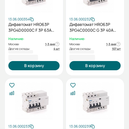
13.06.000354
13.06.000232
Дифавтомат HRO63P
Дифавтомат HRO63P
3PG4D0000C F 3P 63А
3PG4C0000C G 3P 40A
10кА 30мА
10кА 30мА
Наличие:
Наличие:
Москва:
1-3 дня
Москва:
1-3 дня
Другие склады:
4 шт
Другие склады:
107 шт
10 090,80 ₽
7 243,20 ₽
В корзину
В корзину
13.06.000233
13.06.000239