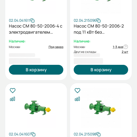
02.04.041611
02.04.215096
Насос СМ 80-50-200б-4 с
Насос СМ 80-50-200б-2
электродвигателем
под 11 кВт без
3/1500
электродвигателя без
Наличие:
Наличие:
рамы
Москва:
Под заказ
Москва:
1-3 дня
Другие склады:
2 шт
72 096,00 ₽
39 371,00 ₽
В корзину
В корзину
02.04.041607
02.04.215098