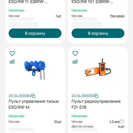
ESQ RW 1т (GBRW-
ESQ RW 10т (GBRW-
10/47,69)
100/113,3)
Наличие:
Наличие:
Москва:
1 шт
Москва:
Под заказ
15 493,00 ₽
49 793,00 ₽
В корзину
В корзину
20.04.000084
20.04.000055
Пульт управления талью
Пульт радиоуправления
ESQ RW-M
F21-E1B
Наличие:
Наличие:
Москва:
10 шт
Москва:
1-3 дня
Другие склады:
4 шт