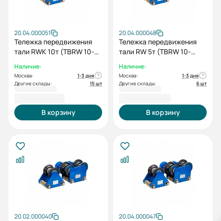
20.04.000051
20.04.000048
Тележка передвижения
Тележка передвижения
тали RWK 10т (TBRW 10-
тали RW 5т (TBRW 10-
50/100+TBRW 10-50/100)
50/100)+холостая
Наличие:
Наличие:
тележка (IBRW 10-50)
Москва:
1-3 дня
Москва:
1-3 дня
Другие склады:
15 шт
Другие склады:
6 шт
85 762,00 ₽
66 502,00 ₽
В корзину
В корзину
20.02.000040
20.04.000047