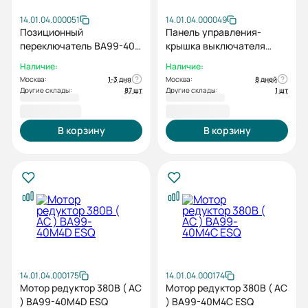
14.01.04.000051
14.01.04.000049
Позиционный
Панель управления-
переключатель ВА99-40
крышка выключателя
PQ (3-х позиционный
габарит C (3200-4000A)
Наличие:
Наличие:
Вкачен/Тест/Выкачен)
Москва:
1-3 дня
Москва:
8 дней
Другие склады:
87 шт
Другие склады:
1 шт
8 647,20 ₽
4 204,80 ₽
В корзину
В корзину
14.01.04.000175
14.01.04.000174
Мотор редуктор 380В ( AC
Мотор редуктор 380В ( AC
) BA99-40M4D ESQ
) BA99-40M4C ESQ