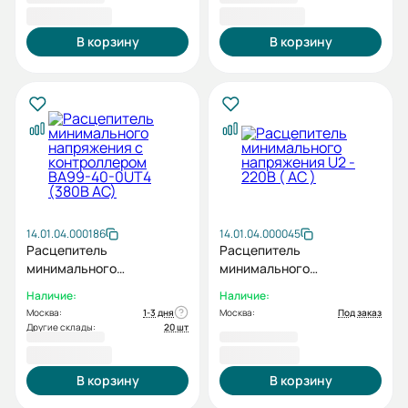
11 619,60 ₽
11 619,60 ₽
В корзину
В корзину
14.01.04.000186
14.01.04.000045
Расцепитель
Расцепитель
минимального
минимального
напряжения с
напряжения U2 - 220В (
Наличие:
Наличие:
контроллером BA99-40-
AC )
Москва:
1-3 дня
Москва:
Под заказ
0UT4 (380В AC)
Другие склады:
20 шт
11 619,60 ₽
5 134,80 ₽
В корзину
В корзину