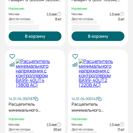
для 3P
для 3P
Наличие:
Наличие:
Москва:
1-3 дня
Москва:
1-3 дня
Другие склады:
8 шт
Другие склады:
2 шт
60 532,80 ₽
56 119,20 ₽
В корзину
В корзину
14.01.04.000187
14.01.04.000142
Расцепитель
Расцепитель
минимального
минимального
напряжения с
напряжения с
Наличие:
Наличие:
контроллером BA99-
контроллером BA99-
Москва:
1-3 дня
Москва:
1-3 дня
40UT4 (380В AC)
40UT2 (220В AC)
Другие склады:
20 шт
Другие склады:
11 шт