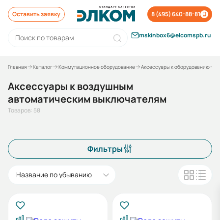
Оставить заявку
8 (495) 640-88-81
mskinbox6@elcomspb.ru
Главная
Каталог
Коммутационное оборудование
Аксессуары к оборудованию
А
Аксессуары к воздушным
автоматическим выключателям
Товаров: 58
Фильтры
Название по убыванию