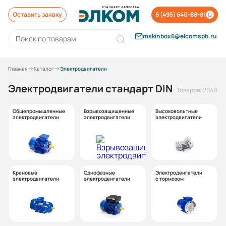
Оставить заявку
8 (495) 640-88-81
mskinbox6@elcomspb.ru
Главная
Каталог
Электродвигатели
Электродвигатели стандарт DIN
Товаров: 2049
Общепромышленные
Взрывозащищенные
Высоковольтные
электродвигатели
электродвигатели
электродвигатели
Крановые
Однофазные
Электродвигатели
электродвигатели
электродвигатели
с тормозом