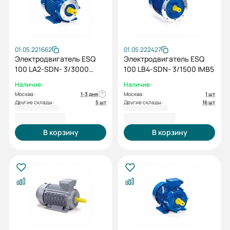
01.05.221662
01.05.222427
Электродвигатель ESQ
Электродвигатель ESQ
100 LA2-SDN- 3/3000
100 LB4-SDN- 3/1500 IMB5
IMB34
Наличие:
Наличие:
Москва:
1-3 дня
Москва:
1 шт
Другие склады:
5 шт
Другие склады:
16 шт
17 452,80 ₽
18 909,60 ₽
В корзину
В корзину