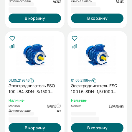
Другие склады:
42 шт
Другие склады:
47 шт
16 977,60 ₽
16 959,60 ₽
В корзину
В корзину
01.05.219843
01.05.219844
Электродвигатель ESQ
Электродвигатель ESQ
100 LB4-SDN- 3/1500
100 L6-SDN- 1,5/1000
IMB34
IMB34
Наличие:
Наличие:
Москва:
8 дней
Москва:
Под заказ
Другие склады:
1 шт
18 909,60 ₽
16 977,60 ₽
В корзину
В корзину