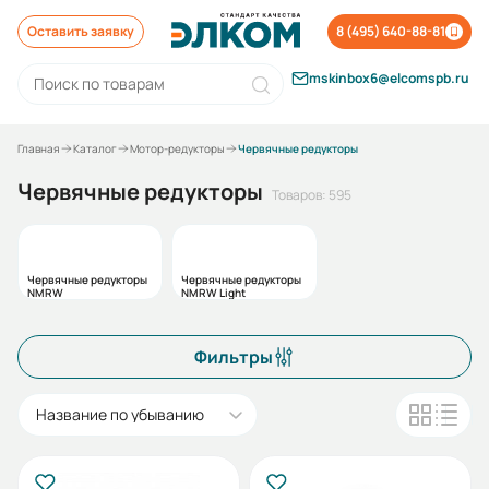
Оставить заявку
8 (495) 640-88-81
mskinbox6@elcomspb.ru
Главная
Каталог
Мотор-редукторы
Червячные редукторы
Червячные редукторы
Товаров: 595
Червячные редукторы
Червячные редукторы
NMRW
NMRW Light
Фильтры
Название по убыванию