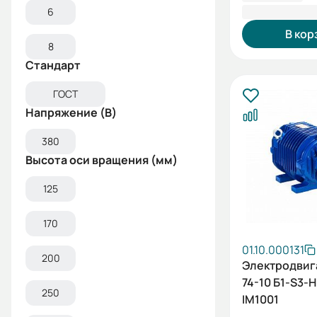
374 481,60
6
В кор
8
Стандарт
ГОСТ
Напряжение (В)
380
Высота оси вращения (мм)
125
170
01.10.000131
200
Электродвиг
74-10 Б1-S3-H
250
IM1001