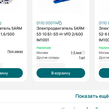
01.10.000114
01.10
атель 5ARM
Электродвигатель 5ARM
Элек
 1,6/500
53-10 Б1-S3-H-VFD 2/600
52-6 
IM1001
IM10
Наличие:
Налич
Под заказ
Москва:
1-3 дня
Москв
Другие склады:
1 шт
Другие
 ₽
158 120,40 ₽
125 
зину
В корзину
Показать ещё
1
2