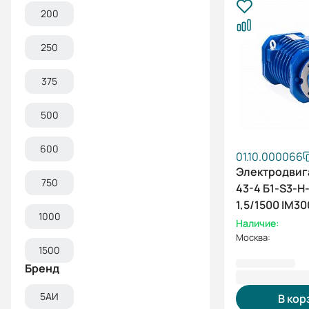
200
250
375
500
600
01.10.000066
Электродвиг
750
43-4 Б1-S3-Н
1,5/1500 IM30
1000
Наличие:
Москва:
1500
Бренд
104 908,80
5АИ
В кор