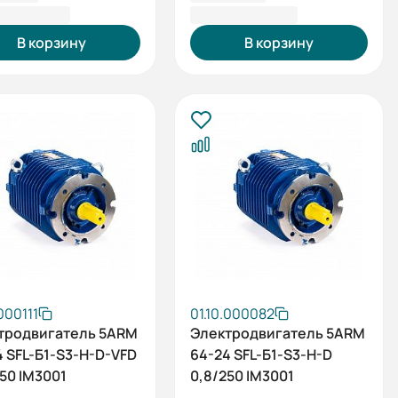
930,00 ₽
426 470,40 ₽
В корзину
В корзину
.000111
01.10.000082
тродвигатель 5ARM
Электродвигатель 5ARM
4 SFL-Б1-S3-H-D-VFD
64-24 SFL-Б1-S3-H-D
50 IM3001
0,8/250 IM3001