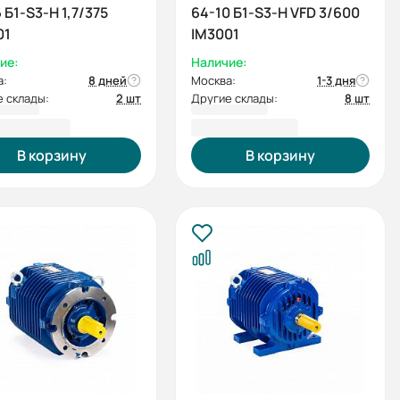
 Б1-S3-Н 1,7/375
64-10 Б1-S3-Н VFD 3/600
01
IM3001
ие:
Наличие:
а:
8 дней
Москва:
1-3 дня
 склады:
2 шт
Другие склады:
8 шт
432,00 ₽
238 215,60 ₽
В корзину
В корзину