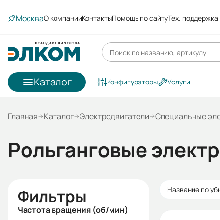
Москва
О компании
Контакты
Помощь по сайту
Тех. поддержка
Каталог
Конфигураторы
Услуги
Главная
Каталог
Электродвигатели
Специальные эл
Рольганговые элект
Название по у
Фильтры
Частота вращения (об/мин)