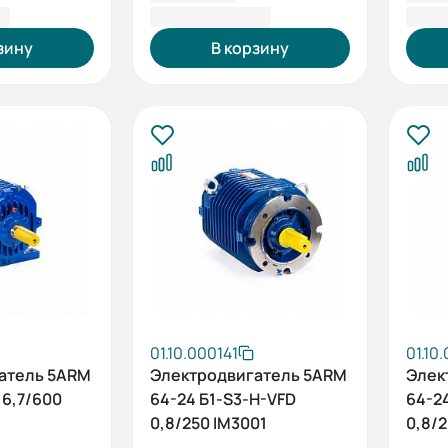
 ₽
423 930,00 ₽
423 
зину
В корзину
01.10.000141
01.10
атель 5ARM
Электродвигатель 5ARM
Элек
 6,7/600
64-24 Б1-S3-H-VFD
64-2
0,8/250 IM3001
0,8/2