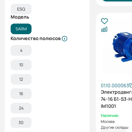
ESQ
Модель
5ARM
Количество полюсов
4
10
12
01.10.000063
Электродвиг
16
74-16 Б1-S3-Н
IM1001
24
Наличие:
Москва:
30
Другие склады: