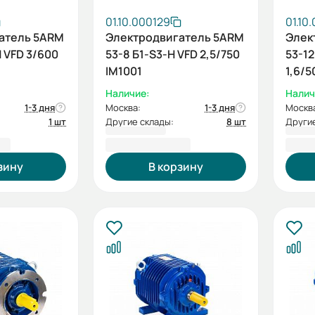
01.10.000129
01.10
атель 5ARM
Электродвигатель 5ARM
Элек
Н VFD 3/600
53-8 Б1-S3-H VFD 2,5/750
53-12
IM1001
1,6/5
Наличие:
Налич
1-3 дня
Москва:
1-3 дня
Москв
1 шт
Другие склады:
8 шт
Другие
 ₽
155 025,60 ₽
162 
зину
В корзину