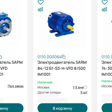
01.10.000064
01.10
атель 5АРМ
Электродвигатель 5ARM
Элек
-VFD
84-12 Б1-S3-Н-VFD 8/500
74-30
01
IM1001
IM10
Налич
Наличие:
Под заказ
Москв
Москва:
1-3 дня
Другие склады:
5 шт
 ₽
521 229,60 ₽
436 
зину
В корзину