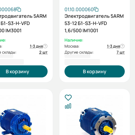
.000068
01.10.000060
тродвигатель 5ARM
Электродвигатель 5ARM
 Б1-S3-Н-VFD
53-12 Б1-S3-Н-VFD
00 IM3001
1,6/500 IM1001
ие:
Наличие:
а:
1-3 дня
Москва:
1-3 дня
 склады:
2 шт
Другие склады:
7 шт
699,60 ₽
154 947,60 ₽
В корзину
В корзину