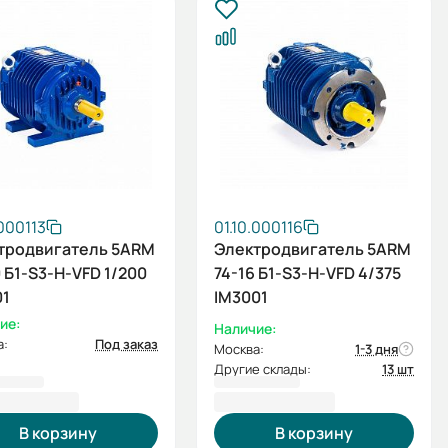
.000113
01.10.000116
тродвигатель 5ARM
Электродвигатель 5ARM
 Б1-S3-Н-VFD 1/200
74-16 Б1-S3-Н-VFD 4/375
01
IM3001
ие:
Наличие:
а:
Под заказ
Москва:
1-3 дня
Другие склады:
13 шт
528,80 ₽
459 697,20 ₽
В корзину
В корзину