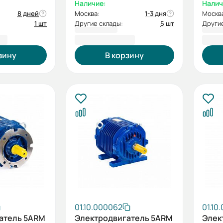
Наличие:
Налич
8 дней
Москва:
1-3 дня
Москв
1 шт
Другие склады:
5 шт
Другие
 ₽
265 968,00 ₽
265 
зину
В корзину
01.10.000062
01.10
атель 5ARM
Электродвигатель 5ARM
Элек