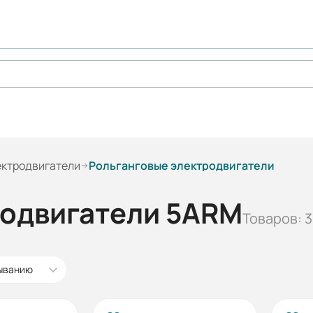
ектродвигатели
Рольганговые электродвигатели
родвигатели 5ARM
Товаров: 
быванию