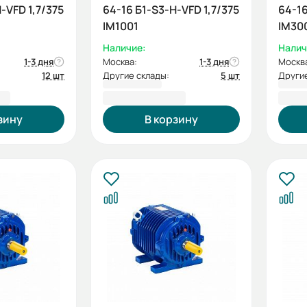
-VFD 1,7/375
64-16 Б1-S3-Н-VFD 1,7/375
64-16
IM1001
IM30
Наличие:
Налич
1-3 дня
Москва:
1-3 дня
Москв
12 шт
Другие склады:
5 шт
Другие
 ₽
276 699,60 ₽
261 
зину
В корзину