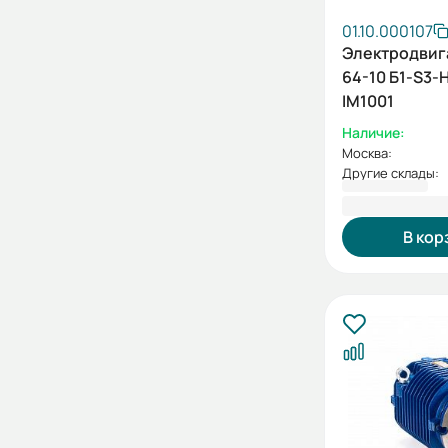
01.10.000107
Электродвиг
64-10 Б1-S3-
IM1001
Наличие:
Москва:
Другие склады:
229 966,80
В кор