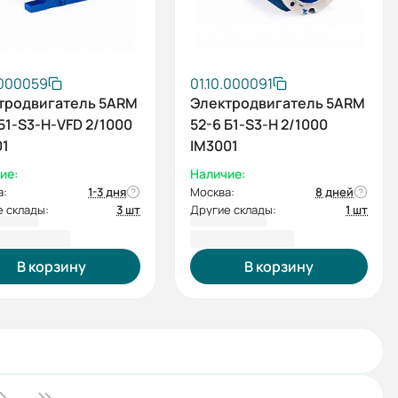
.000059
01.10.000091
тродвигатель 5ARM
Электродвигатель 5ARM
Б1-S3-Н-VFD 2/1000
52-6 Б1-S3-Н 2/1000
01
IM3001
ие:
Наличие:
а:
1-3 дня
Москва:
8 дней
 склады:
3 шт
Другие склады:
1 шт
658,00 ₽
146 516,40 ₽
В корзину
В корзину