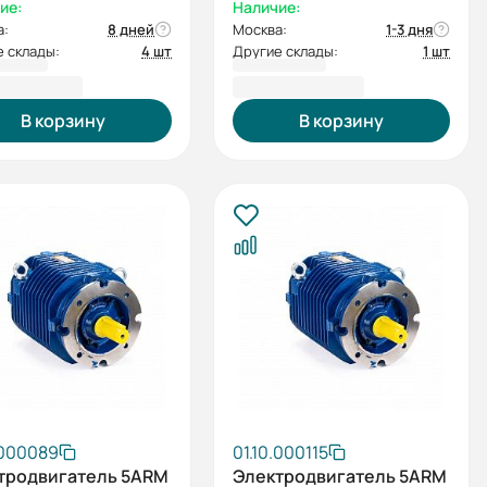
ие:
Наличие:
а:
8 дней
Москва:
1-3 дня
 склады:
4 шт
Другие склады:
1 шт
471,20 ₽
259 010,40 ₽
В корзину
В корзину
.000089
01.10.000115
тродвигатель 5ARM
Электродвигатель 5ARM