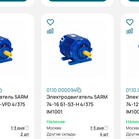
01.10.000094
01.10
атель 5ARM
Электродвигатель 5ARM
Элек
-VFD 4/375
74-16 Б1-S3-Н 4/375
74-12
IM1001
IM10
Наличие:
Налич
1-3 дня
Москва:
1-3 дня
Москв
2 шт
Другие склады:
4 шт
Другие