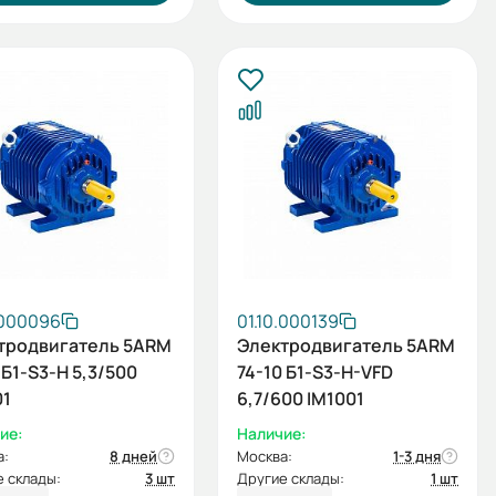
.000096
01.10.000139
тродвигатель 5ARM
Электродвигатель 5ARM
 Б1-S3-H 5,3/500
74-10 Б1-S3-H-VFD
01
6,7/600 IM1001
ие:
Наличие:
а:
8 дней
Москва:
1-3 дня
 склады:
3 шт
Другие склады:
1 шт