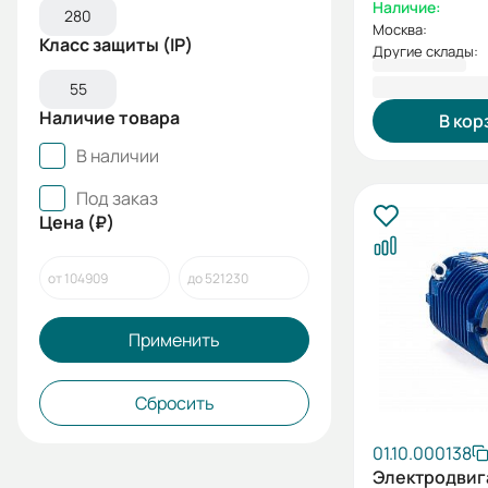
Наличие:
280
Москва:
Класс защиты (IP)
Другие склады:
414 048,00
55
Наличие товара
В кор
В наличии
Под заказ
Цена (₽)
Применить
Сбросить
01.10.000138
Электродвиг