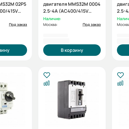
MS32M 02P5
двигателя MMS32M 0004
двиг
400/415V
2.5-4А (AC400/415V
2.5-
100kA ESQ)
(HYU
Наличие:
Налич
Под заказ
Москва:
Под заказ
Москв
1 701,60 ₽
5 49
зину
В корзину