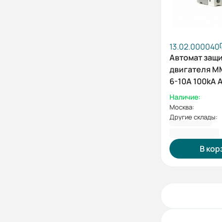
13.02.000040
Автомат защ
двигателя M
6-10А 100kA 
(HYUNDAI)
Наличие:
Москва:
Другие склады:
6 670,80 ₽
В кор