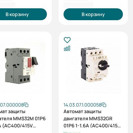
0,80 ₽
6 423,60 ₽
В корзину
В корзину
.07.000008
14.03.07.1.000058
мат защиты
Автомат защиты
ателя MMS32M 01P6
двигателя MMS32GR
6А (AC400/415V
01P6 1-1.6А (AC400/415V
A ESQ)
100kA ESQ)