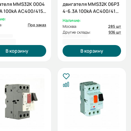
ателя MMS32K 0004
двигателя MMS32K 06P3
4А 100kA АС400/415В
4-6.3А 100kA АС400/415В
NDAI)
(HYUNDAI)
ие:
Наличие:
а:
Под заказ
Москва:
285 шт
Другие склады:
936 шт
1,20 ₽
5 491,20 ₽
В корзину
В корзину