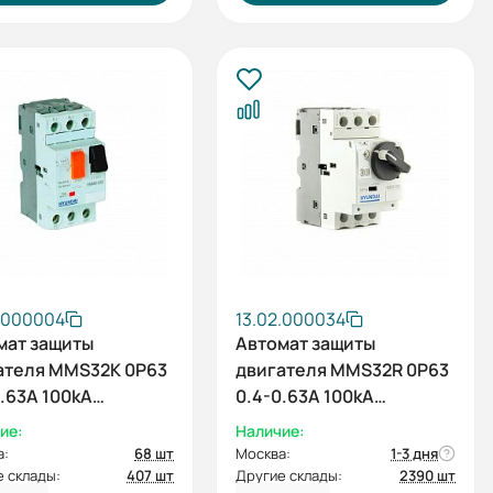
2.000004
13.02.000034
мат защиты
Автомат защиты
ателя MMS32K 0P63
двигателя MMS32R 0P63
.63A 100kA
0.4-0.63A 100kA
0/415В (HYUNDAI)
АС400/415В (HYUNDAI)
ие:
Наличие:
а:
68 шт
Москва:
1-3 дня
 склады:
407 шт
Другие склады:
2390 шт