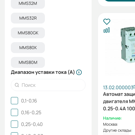
MMS32M
MMS32R
MMS80GK
MMS80K
MMS80M
Диапазон уставки тока (А)
13.02.000003
Автомат защ
0,1-0,16
двигателя M
0.25-0.4А 10
0,16-0,25
АС400/415В 
Наличие:
0,25-0,40
Москва:
Другие склады: