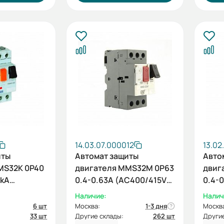
14.03.07.000012
13.0
иты
Автомат защиты
Авто
MS32K 0P40
двигателя MMS32M 0P63
двиг
0kA
0.4-0.63A (AC400/415V
0.4-0
(HYUNDAI)
100kA ESQ)
АС40
Наличие:
Налич
6 шт
Москва:
1-3 дня
Москв
33 шт
Другие склады:
262 шт
Другие