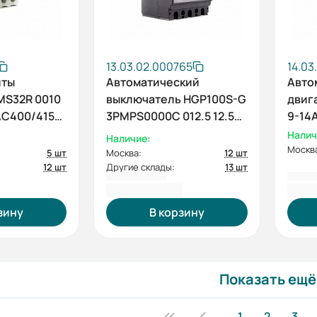
13.03.02.000765
14.03
иты
Автоматический
Авто
MS32R 0010
выключатель HGP100S-G
двиг
АС400/415В
3PMPS0000C 012.5 12.5А
9-14
ток к.з. 85кА АС380/415В
ESQ)
Налич
Наличие:
тип G
Москв
5 шт
Москва:
12 шт
12 шт
Другие склады:
13 шт
42 451,20 ₽
1 70
зину
В корзину
Показать ещё
1
2
3