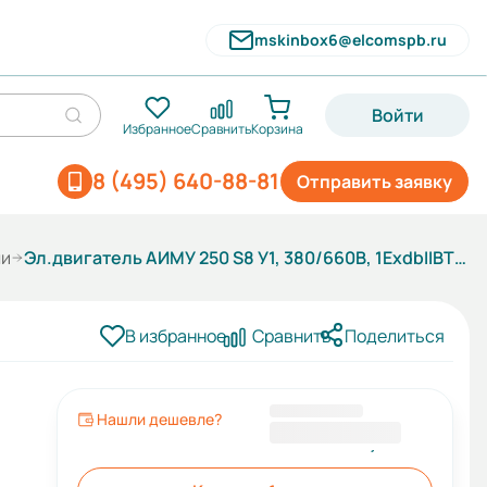
mskinbox6@elcomspb.ru
Войти
Избранное
Сравнить
Корзина
8 (495) 640-88-81
Отправить заявку
ли
Эл.двигатель АИМУ 250 S8 У1, 380/660В, 1ExdbIIBT4 Gb X, РТС (статор), (LP) 37/750 IM 1001
В избранное
Сравнить
Поделиться
Нашли дешевле?
290 976,00 ₽