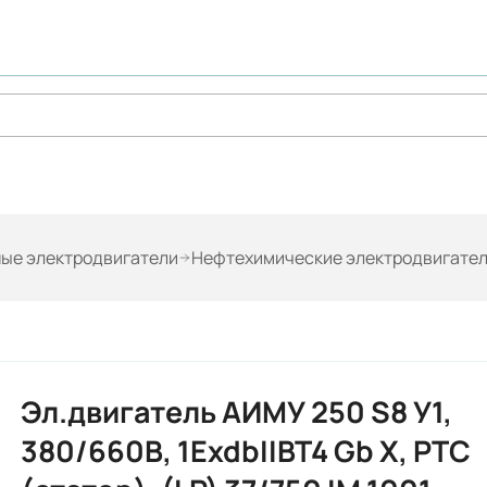
ые электродвигатели
Нефтехимические электродвигате
Эл.двигатель АИМУ 250 S8 У1,
380/660В, 1ExdbIIBT4 Gb X, РТС